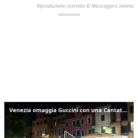
Riproduzione riservata © Messaggero Veneto
Venezia omaggia Guccini con una Cantata Anarchica in campo Santa Margherita