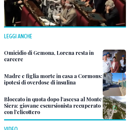
LEGGI ANCHE
Omicidio di Gemona, Lorena resta in
carcere
Madre e figlia morte in casa a Cormons:
ipotesi di overdose di insulina
Bloccato in quota dopo l’ascesa al Monte
Siera: giovane escursionista recuperato
con l’elicottero
VIDEO