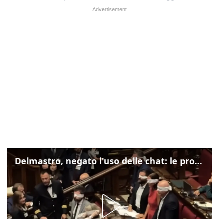
Delmastro, negato l'uso delle chat: le proteste di Avs e M5s