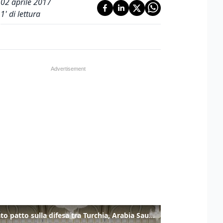
02 aprile 2017
1
' di lettura
Firmato patto sulla difesa tra Turchia, Arabia Saudita e Pakistan