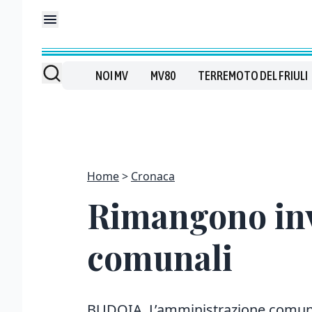
NOI MV
MV80
TERREMOTO DEL FRIULI
Home
Cronaca
Rimangono invar
comunali
BUDOIA. L’amministrazione comun