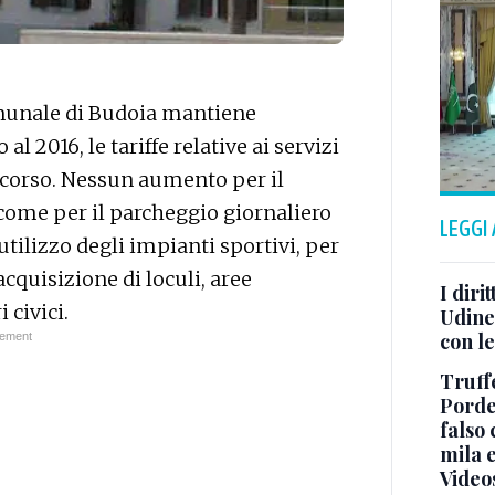
unale di Budoia mantiene
al 2016, le tariffe relative ai servizi
 corso. Nessun aumento per il
 come per il parcheggio giornaliero
LEGGI
’utilizzo degli impianti sportivi, per
’acquisizione di loculi, aree
I diri
 civici.
Udine 
con le
Truffe
Porde
falso 
mila e
Video