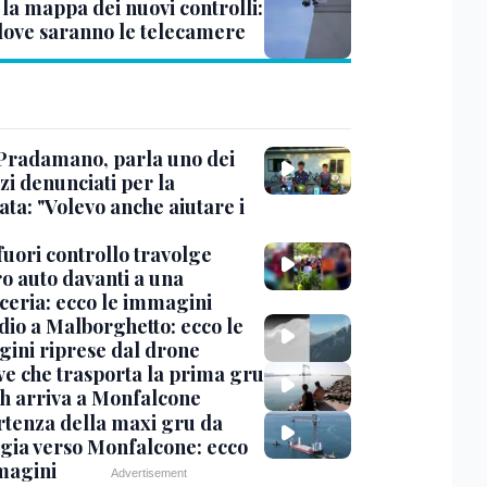
 la mappa dei nuovi controlli:
dove saranno le telecamere
Pradamano, parla uno dei
zi denunciati per la
ta: "Volevo anche aiutare i
uori controllo travolge
ro auto davanti a una
cceria: ecco le immagini
dio a Malborghetto: ecco le
ini riprese dal drone
ve che trasporta la prima gru
th arriva a Monfalcone
rtenza della maxi gru da
gia verso Monfalcone: ecco
magini