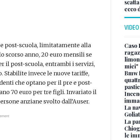
scatta
ecco 
VIDEO
e e post-scuola, limitatamente alla
Caso 
ragaz
lo scorso anno, 20 euro mensili se
limona
r il post-scuola, entrambi i servizi,
miei"
Bmw f
 Stabilite invece le nuove tariffe,
quatt
denti che optano per il pre e post-
pasti
no 70 euro per tre figli. Invariato il
Incen
immag
persone anziane svolto dall’Auser.
La na
Golia
La pa
Chiog
le im