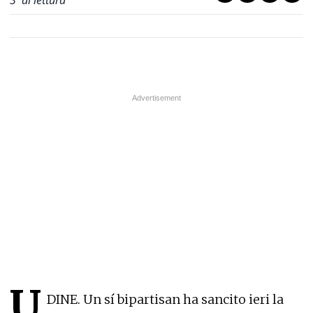
3
' di lettura
U
DINE. Un sí bipartisan ha sancito ieri la