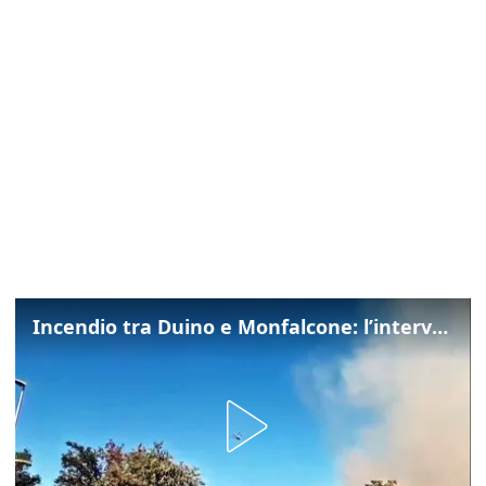
Incendio tra Duino e Monfalcone: l’intervento dei vigili del fuoco