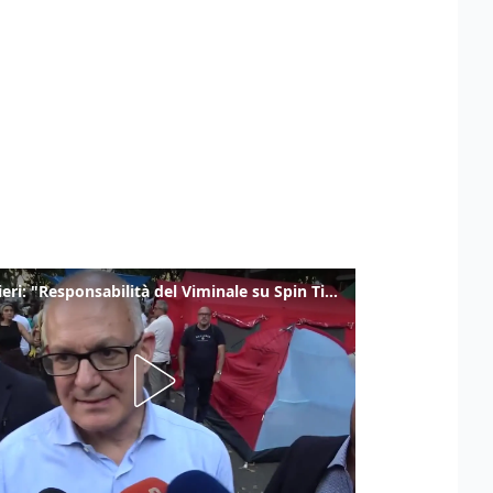
Gualtieri: "Responsabilità del Viminale su Spin Time? La posizione dei partiti è nota"