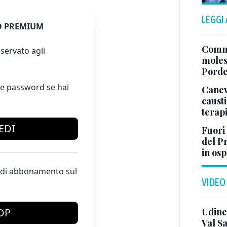
LEGGI
 PREMIUM
Comme
servato agli
moles
Pord
e password se hai
Canev
causti
terapi
EDI
Fuori
del Pr
in os
te di abbonamento sul
VIDEO
Udine
OP
Val Sa