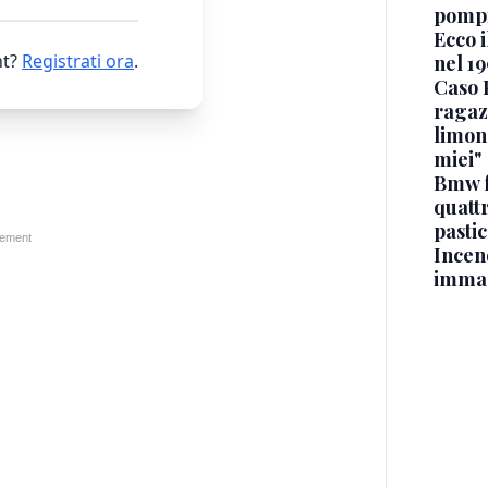
pompi
Ecco i
t?
Registrati ora
.
nel 19
Caso 
ragaz
limona
miei"
Bmw f
quatt
pasti
Incen
immag