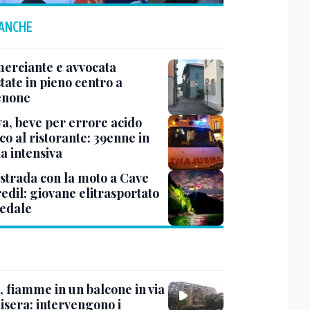
 ANCHE
rciante e avvocata
tate in pieno centro a
enone
a, beve per errore acido
co al ristorante: 39enne in
a intensiva
 strada con la moto a Cave
edil: giovane elitrasportato
pedale
, fiamme in un balcone in via
isera: intervengono i