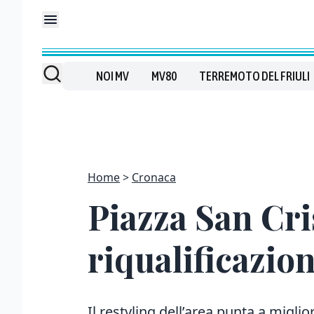
NOI MV
MV80
TERREMOTO DEL FRIULI
Home
Cronaca
Piazza San Cris
riqualificazio
Il restyling dell’area punta a miglior