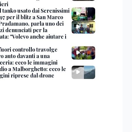
eri
l tanko usato dai Serenissimi
97 per il blitz a San Marco
Pradamano, parla uno dei
zi denunciati per la
ta: "Volevo anche aiutare i
uori controllo travolge
ro auto davanti a una
cceria: ecco le immagini
dio a Malborghetto: ecco le
ini riprese dal drone