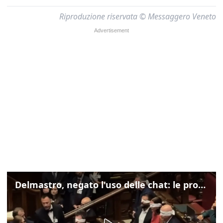
Riproduzione riservata © Messaggero Veneto
Delmastro, negato l'uso delle chat: le proteste di Avs e M5s