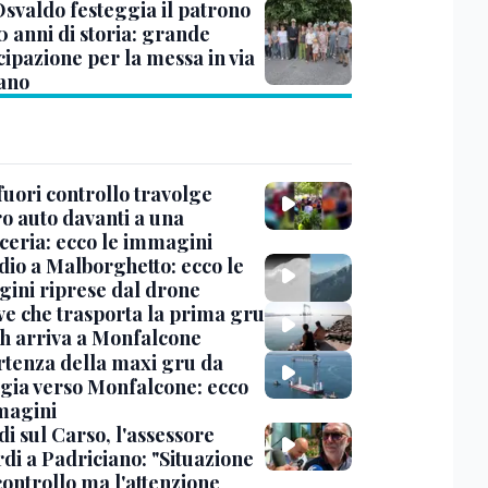
Osvaldo festeggia il patrono
0 anni di storia: grande
cipazione per la messa in via
iano
uori controllo travolge
ro auto davanti a una
cceria: ecco le immagini
dio a Malborghetto: ecco le
ini riprese dal drone
ve che trasporta la prima gru
th arriva a Monfalcone
rtenza della maxi gru da
gia verso Monfalcone: ecco
magini
i sul Carso, l'assessore
di a Padriciano: "Situazione
controllo ma l'attenzione