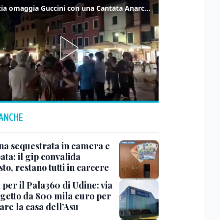
Venezia omaggia Guccini con una Cantata Anarchica in campo Santa Margherita
 ANCHE
na sequestrata in camera e
ta: il gip convalida
sto, restano tutti in carcere
 per il Pala360 di Udine: via
ogetto da 800 mila euro per
are la casa dell’Asu