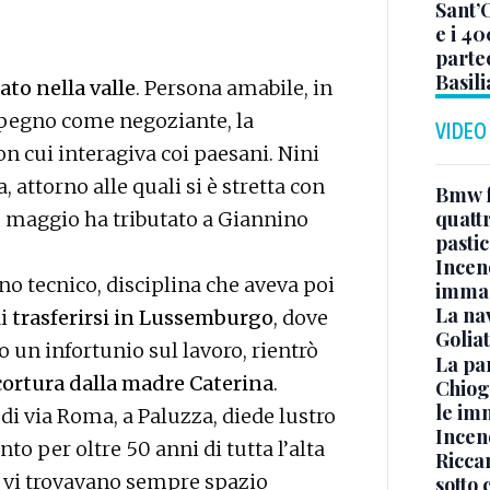
Sant’
e i 40
parte
Basil
to nella valle
. Persona amabile, in
mpegno come negoziante, la
VIDEO
on cui interagiva coi paesani. Nini
a, attorno alle quali si è stretta con
Bmw f
quatt
8 maggio ha tributato a Giannino
pasti
Incen
no tecnico, disciplina che aveva poi
immag
La na
di
trasferirsi in Lussemburgo
, dove
Golia
 un infortunio sul lavoro, rientrò
La pa
ricortura dalla madre Caterina
.
Chiog
le im
 via Roma, a Paluzza, diede lustro
Incend
to per oltre 50 anni di tutta l’alta
Riccar
i, vi trovavano sempre spazio
sotto 