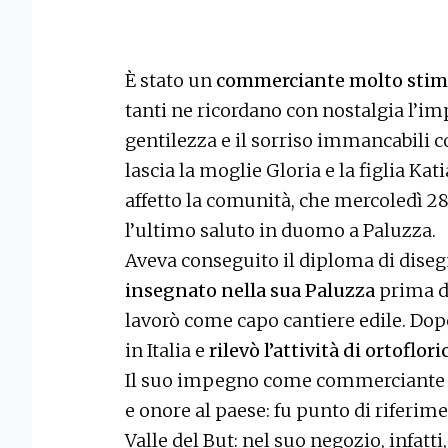
È stato un
commerciante molto stima
tanti ne ricordano con nostalgia l’i
gentilezza e il sorriso immancabili c
lascia la moglie Gloria e la figlia Kati
affetto la comunità, che mercoledì 2
l’ultimo saluto in duomo a Paluzza.
Aveva conseguito il diploma di diseg
insegnato nella sua Paluzza
prima 
lavorò come capo cantiere edile. Dopo
in Italia e
rilevò l’attività di ortoflo
Il suo impegno come commerciante di
e onore al paese: fu punto di riferimen
Valle del But: nel suo negozio, infatt