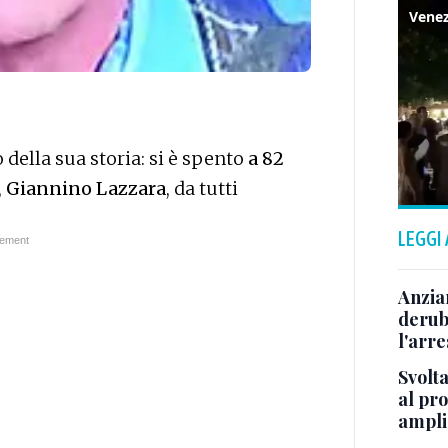
della sua storia: si è spento
a 82
,
Giannino Lazzara
, da tutti
LEGGI
Anzia
deruba
l'arre
Svolta
al pr
ampli