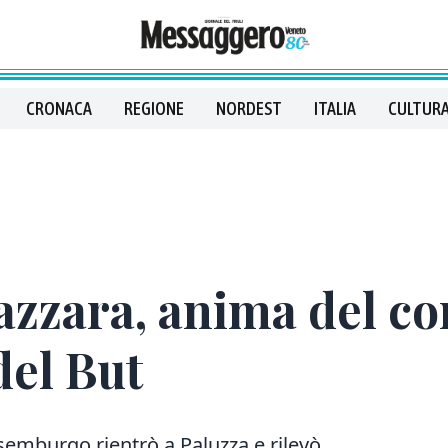
CRONACA
REGIONE
NORDEST
ITALIA
CULTURA
Lazzara, anima del 
 del But
semburgo rientrò a Paluzza e rilevò