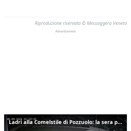
Riproduzione riservata © Messaggero Veneto
Ladri alla Comelstile di Pozzuolo: la sera prima il tentato furto a Buja, ecco le immagini