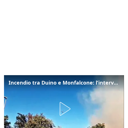
Incendio tra Duino e Monfalcone: l’intervento dei vigili del fuoco