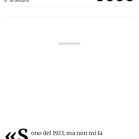
6
' di lettura
«S
ono del 1923, ma non mi fa