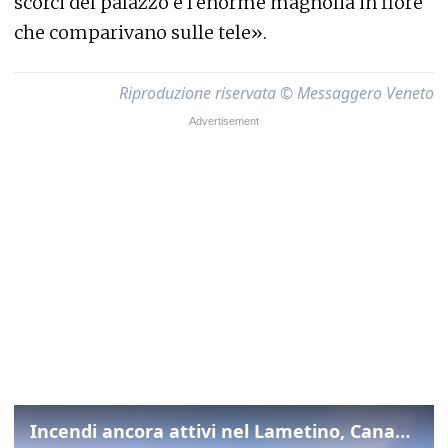
scorci del palazzo e l'enorme magnolia in fiore
che comparivano sulle tele».
Riproduzione riservata © Messaggero Veneto
Incendi ancora attivi nel Lametino, Canadair in azione