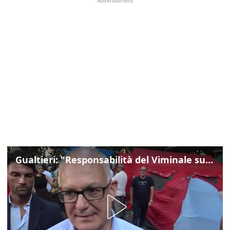
Gualtieri: "Responsabilità del Viminale su Spin Time? La posizione dei partiti è nota"