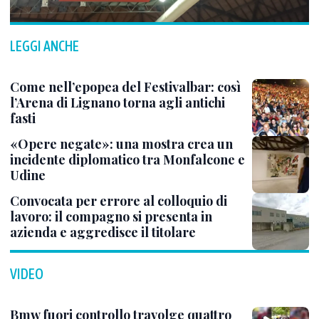
LEGGI ANCHE
Come nell’epopea del Festivalbar: così
l’Arena di Lignano torna agli antichi
fasti
«Opere negate»: una mostra crea un
incidente diplomatico tra Monfalcone e
Udine
Convocata per errore al colloquio di
lavoro: il compagno si presenta in
azienda e aggredisce il titolare
VIDEO
Bmw fuori controllo travolge quattro