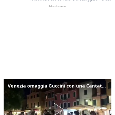
Venezia omaggia Guccini con una Cantata Anarchica in campo Santa Margherita