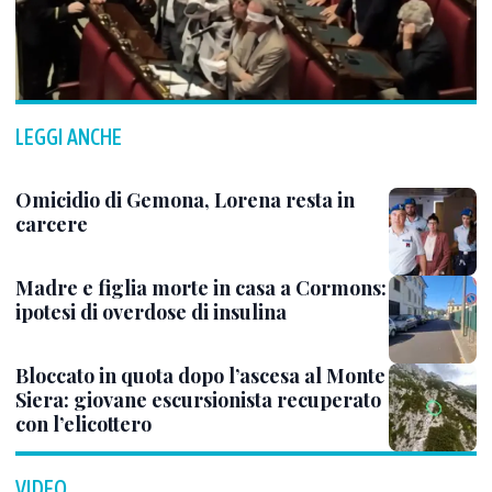
LEGGI ANCHE
Omicidio di Gemona, Lorena resta in
carcere
Madre e figlia morte in casa a Cormons:
ipotesi di overdose di insulina
Bloccato in quota dopo l’ascesa al Monte
Siera: giovane escursionista recuperato
con l’elicottero
VIDEO