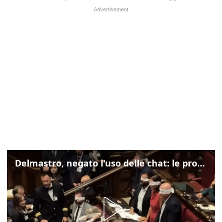
Delmastro, negato l'uso delle chat: le proteste di Avs e M5s