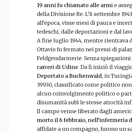
19 anni fu chiamato alle armi
e asseg
della Divisione Re. L’8 settembre 194
all’epoca, visse mesi di paura e ince
tedeschi, dalle deportazioni e dal lav
A fine luglio 1944, mentre rientrava d
Ottavio fu fermato nei pressi di pala
Feldgendarmerie. Senza spiegazioni
carceri di Udine
. Da lì iniziò il viaggi
Deportato a Buchenwald
, in Turing
39930, classificato come politico no
alcun coinvolgimento politico o part
disumanità subì le stesse atrocità infl
Il campo venne liberato dagli america
morto il 6 febbraio, nell’infermeria
affidate a un compagno, furono un sa