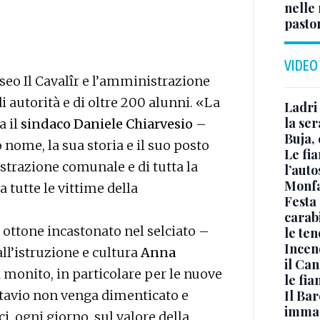
nelle
pasto
VIDEO
seo Il Cavalîr e l’amministrazione
i autorità e di oltre 200 alunni. «La
Ladri 
la ser
a il
sindaco Daniele Chiarvesio
–
Buja,
o nome, la sua storia e il suo posto
Le fi
trazione comunale e di tutta la
l’auto
Monfa
 tutte le vittime della
Festa 
carabi
 ottone incastonato nel selciato –
le te
Incen
ll’istruzione e cultura
Anna
il Ca
monito, in particolare per le nuove
le fi
Ottavio non venga dimenticato e
Il Bar
immag
i, ogni giorno, sul valore della