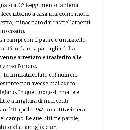
nato al 2° Reggimento fanteria
3 fece ritorno a casa ma, come molti
rtezza, minacciato dai rastrellamenti
oro coatto.
ai campi con il padre e un fratello,
zzo Pico da una pattuglia della
venne arrestato e trasferito alle
o verso l’orrore.
ia, fu immatricolato col numero
nostante non avesse mai avuto
igiano. In quel luogo di morte e
itte a migliaia di innocenti.
ni l’11 aprile 1945, ma
Ottavio era
 del campo
. Le sue ultime parole,
luto alla famiglia e un