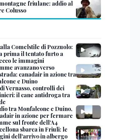
 montagne friulane: addio al
re Colusso
alla Comelstile di Pozzuolo:
a prima il tentato furto a
 ecco le immagini
amme avanzano verso
strada: canadair in azione tra
lcone e Duino
di Vernasso, controlli dei
nieri: il cane antidroga tra
nde
dio tra Monfalcone e Duino,
nadair in azione per fermare
amme sul fronte dell’A4
cellona sbarca in Friuli: le
ini dell'arrivo in albergo