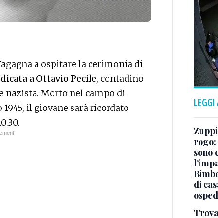
Fagagna a ospitare la cerimonia di
icata a Ottavio Pecile
, contadino
e nazista. Morto nel campo di
LEGGI
 1945, il giovane sarà ricordato
0.30.
Zuppi 
rogo: 
sono c
l’impa
Bimbo 
di ca
osped
Trova