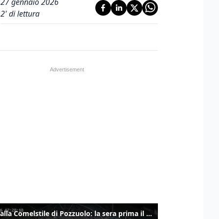
27 gennaio 2026
2
' di lettura
Ladri alla Comelstile di Pozzuolo: la sera prima il tentato furto a Buja, ecco le immagini