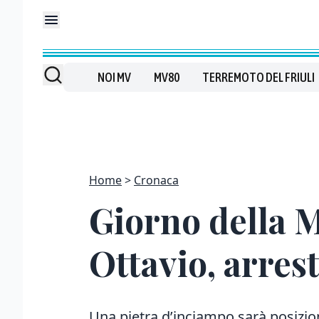
NOI MV
MV80
TERREMOTO DEL FRIULI
Home
Cronaca
Giorno della 
Ottavio, arres
Una pietra d’inciampo sarà posizion