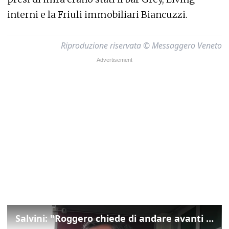
interni e la Friuli immobiliari Biancuzzi.
Riproduzione riservata © Messaggero Veneto
Salvini: "Roggero chiede di andare avanti su norma anti-risarcimenti"