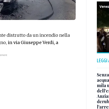
e distrutto da un incendio nella
gno,
in via Giuseppe Verdi, a
LEGGI
Senza
acqua 
mila 
dell'
Anzia
deruba
l'arre