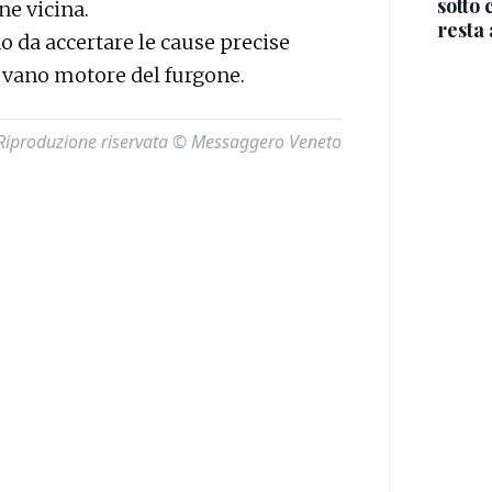
sotto 
e vicina.
resta 
 da accertare le cause precise
l vano motore del furgone.
Riproduzione riservata © Messaggero Veneto