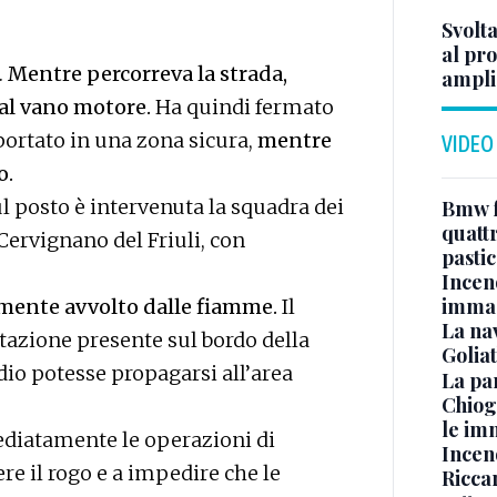
Svolta
al pr
.
Mentre percorreva la strada,
ampli
dal vano motore.
Ha quindi fermato
portato in una zona sicura,
mentre
VIDEO
o.
ul posto è intervenuta la squadra dei
Bmw f
quatt
Cervignano del Friuli, con
pasti
Incen
immag
amente avvolto dalle fiamme.
Il
La na
tazione presente sul bordo della
Golia
ndio potesse propagarsi all’area
La pa
Chiog
le im
ediatamente le operazioni di
Incend
e il rogo e a impedire che le
Riccar