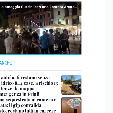
Venezia omaggia Guccini con una Cantata Anarchica in campo Santa Margherita
 ANCHE
 autobotti restano senza
idrico 844 case, a rischio 13
utenze: la mappa
emergenza in Friuli
na sequestrata in camera e
ta: il gip convalida
sto, restano tutti in carcere