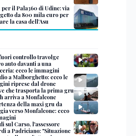
 per il Pala360 di Udine: via
ogetto da 800 mila euro per
are la casa dell’Asu
uori controllo travolge
ro auto davanti a una
cceria: ecco le immagini
dio a Malborghetto: ecco le
ini riprese dal drone
ve che trasporta la prima gru
th arriva a Monfalcone
rtenza della maxi gru da
gia verso Monfalcone: ecco
magini
i sul Carso, l'assessore
di a Padriciano: "Situazione