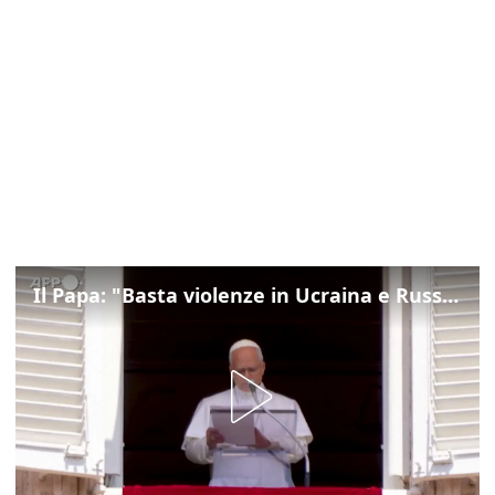
Il Papa: "Basta violenze in Ucraina e Russia, spazio a diplomazia"