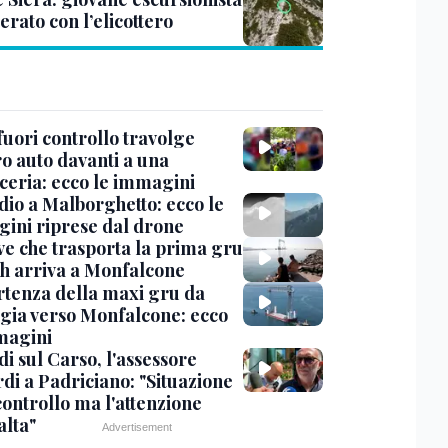
rato con l’elicottero
uori controllo travolge
ro auto davanti a una
cceria: ecco le immagini
dio a Malborghetto: ecco le
ini riprese dal drone
ve che trasporta la prima gru
th arriva a Monfalcone
rtenza della maxi gru da
gia verso Monfalcone: ecco
magini
i sul Carso, l'assessore
di a Padriciano: "Situazione
controllo ma l'attenzione
alta"