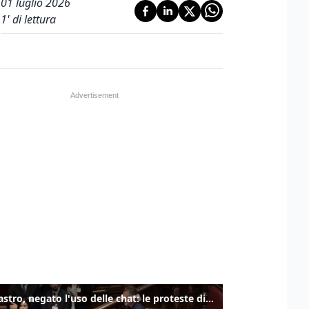
01 luglio 2026
1
' di lettura
Delmastro, negato l'uso delle chat: le proteste di Avs e M5s