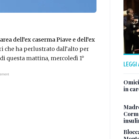
rea dell’ex caserma Piave e dell’ex
eri che ha perlustrato dall’alto per
0 di questa mattina, mercoledì 1°
LEGGI
Omici
in ca
Madre
Cormo
insul
Blocca
Monte