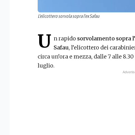
L'elicottero sorvola sopra l'ex Safau
U
n rapido
sorvolamento sopra l’a
Safau
, l’elicottero dei carabini
circa un’ora e mezza, dalle 7 alle 8.3
luglio.