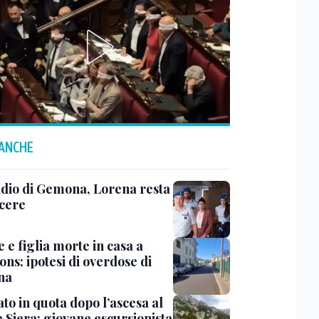
 ANCHE
dio di Gemona, Lorena resta
rcere
 e figlia morte in casa a
ns: ipotesi di overdose di
ina
to in quota dopo l’ascesa al
 Siera: giovane escursionista