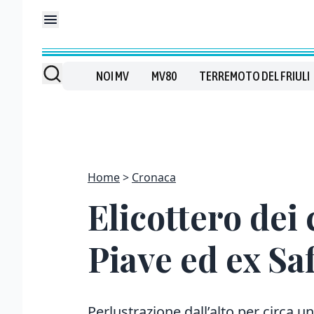
NOI MV
MV80
TERREMOTO DEL FRIULI
Home
Cronaca
Elicottero dei
Piave ed ex Sa
Perlustrazione dall’alto per circa 