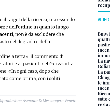
recupe
 il target della ricerca, ma essendo
VIDEO
orze dell’ordine in quanto luogo
Bmw f
acenti,
non è da escludere che
quatt
rasto del degrado e della
pasti
Incen
immag
rdine a terra», il commento di
La na
eratori e ai pazienti del Gervasutta
Golia
one. «In ogni caso, dopo che
La pa
Chiog
rnato come prima, con i soliti
le im
Incend
Riccar
sotto 
Riproduzione riservata © Messaggero Veneto
resta 