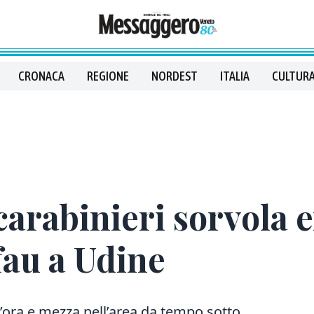
CRONACA
REGIONE
NORDEST
ITALIA
CULTURA
 carabinieri sorvola
fau a Udine
un’ora e mezza nell’area da tempo sotto