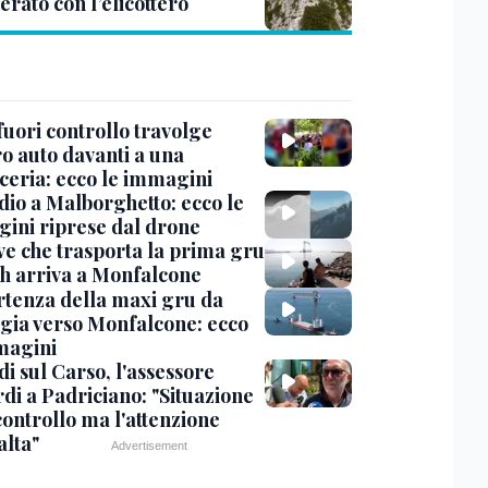
rato con l’elicottero
uori controllo travolge
ro auto davanti a una
cceria: ecco le immagini
dio a Malborghetto: ecco le
ini riprese dal drone
ve che trasporta la prima gru
th arriva a Monfalcone
rtenza della maxi gru da
gia verso Monfalcone: ecco
magini
i sul Carso, l'assessore
di a Padriciano: "Situazione
controllo ma l'attenzione
alta"