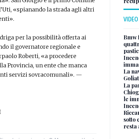
la». San Giorgio è il primo Comune
recupe
l’Uti, «spianando la strada agli altri
enti».
VIDEO
Bmw f
iga per la possibilità offerta ai
quatt
ando il governatore regionale e
pasti
erpaolo Roberti, «a procedere
Incen
immag
ella Provincia, un ente che manca
La na
anti servizi sovracomunali». —
Golia
La pa
Chiog
le im
Incend
I
Riccar
sotto 
resta 