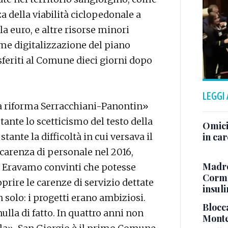
a della viabilità ciclopedonale a
 euro, e altre risorse minori
ome digitalizzazione del piano
sferiti al Comune dieci giorni dopo
LEGGI
lla riforma Serracchiani-Panontin»
ante lo scetticismo del testo della
Omici
tante la difficoltà in cui versava il
in ca
 carenza di personale nel 2016,
Madre
. Eravamo convinti che potesse
Cormo
rire le carenze di servizio dettate
insul
solo: i progetti erano ambiziosi.
Blocca
ulla di fatto. In quattro anni non
Monte