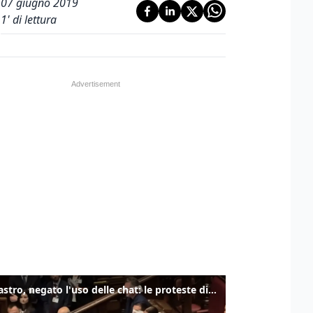
07 giugno 2019
1
' di lettura
Delmastro, negato l'uso delle chat: le proteste di Avs e M5s