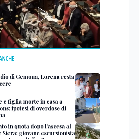
 ANCHE
dio di Gemona, Lorena resta
rcere
 e figlia morte in casa a
ns: ipotesi di overdose di
ina
to in quota dopo l’ascesa al
 Siera: giovane escursionista