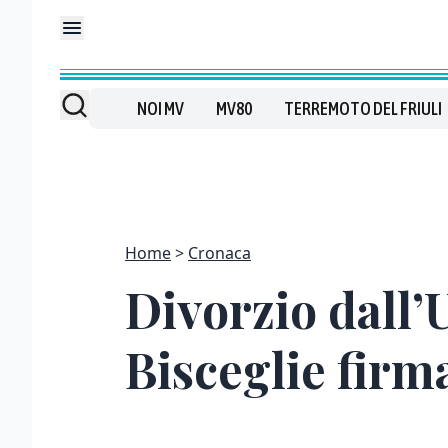
NOI MV
MV80
TERREMOTO DEL FRIULI
Home
Cronaca
Divorzio dall’
Bisceglie firma