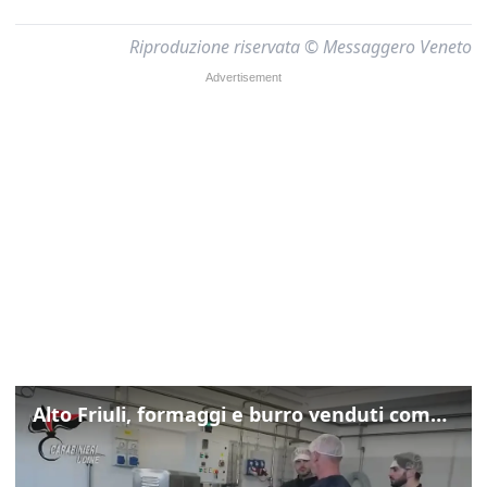
Riproduzione riservata © Messaggero Veneto
Alto Friuli, formaggi e burro venduti come locali: nei prodotti latte da fuori regione e dall’estero