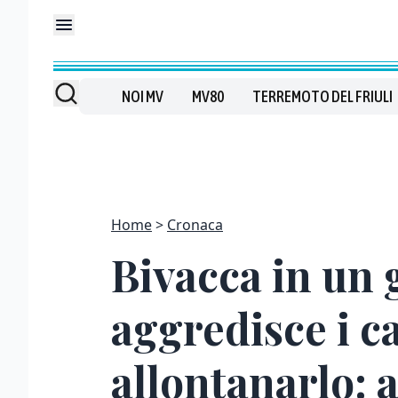
NOI MV
MV80
TERREMOTO DEL FRIULI
Home
Cronaca
Bivacca in un 
aggredisce i c
allontanarlo: 