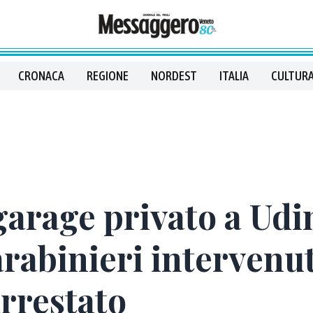
CRONACA
REGIONE
NORDEST
ITALIA
CULTURA
garage privato a Udi
arabinieri intervenut
arrestato