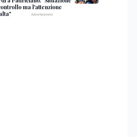
di a Padriciano: "Situazione
controllo ma l'attenzione
alta"