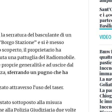
ampli
Sant’
e i 40
parte
Basil
 la serratura del basculante di un
VIDEO
“Borgo Stazione” e si è messo
 scoperto, il proprietario ha
Bmw f
quatt
nuta una pattuglia del Radiomobile.
pasti
le proprie generalità e ad uscire dal
Incen
nza,
sferrando un pugno che ha
immag
La na
Golia
ato attraverso l’uso del taser.
La pa
Chiog
le im
 stato sottoposto alla misura
Incend
e alla Polizia Giudiziaria due volte