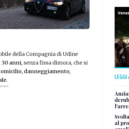
obile della Compagnia di Udine
 30 anni,
senza fissa dimora, che si
 domicilio, danneggiamento,
LEGGI
ale.
Anzia
deruba
l'arre
Svolta
al pr