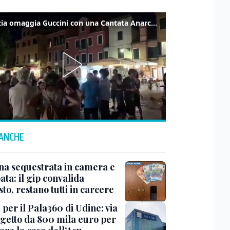
Venezia omaggia Guccini con una Cantata Anarchica in campo Santa Margherita
 ANCHE
na sequestrata in camera e
ta: il gip convalida
sto, restano tutti in carcere
 per il Pala360 di Udine: via
ogetto da 800 mila euro per