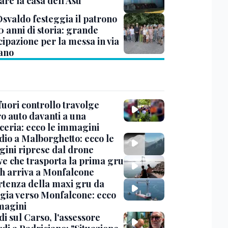
are la casa dell’Asu
Osvaldo festeggia il patrono
0 anni di storia: grande
cipazione per la messa in via
iano
uori controllo travolge
ro auto davanti a una
cceria: ecco le immagini
dio a Malborghetto: ecco le
ini riprese dal drone
ve che trasporta la prima gru
th arriva a Monfalcone
rtenza della maxi gru da
gia verso Monfalcone: ecco
magini
i sul Carso, l'assessore