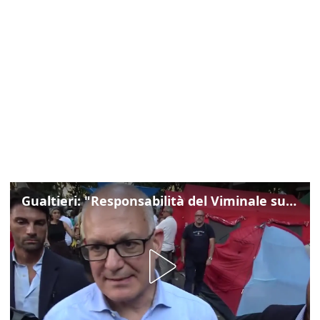
Gualtieri: "Responsabilità del Viminale su Spin Time? La posizione dei partiti è nota"