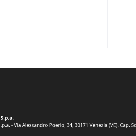
S.p.a.
p.a. - Via Alessandro Poerio, 34, 30171 Venezia (VE). Cap. So