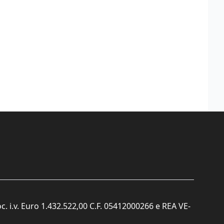
c. i.v. Euro 1.432.522,00 C.F. 05412000266 e REA VE-