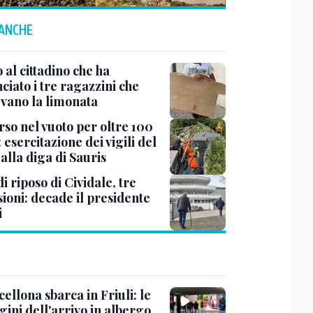
 ANCHE
 al cittadino che ha
iato i tre ragazzini che
vano la limonata
rso nel vuoto per oltre 100
 esercitazione dei vigili del
alla diga di Sauris
i riposo di Cividale, tre
ioni: decade il presidente
i
cellona sbarca in Friuli: le
ini dell'arrivo in albergo