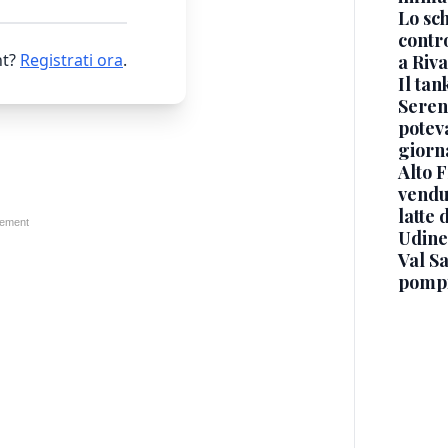
Lo sc
contro
t?
Registrati ora
.
a Riva
Il ta
Seren
potev
giorn
Alto 
vendut
latte 
Udine
Val Sa
pompi