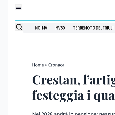
NOI MV
MV80
TERREMOTO DEL FRIULI
Home
Cronaca
Crestan, l’art
festeggia i qua
Nel 2028 andrà in pensione: nessuno