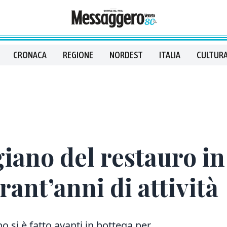
CRONACA
REGIONE
NORDEST
ITALIA
CULTURA
igiano del restauro i
rant’anni di attività
 si è fatto avanti in bottega per