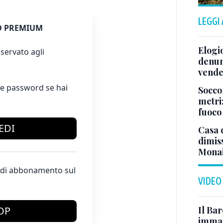
LEGGI
 PREMIUM
Elogio
servato agli
denunc
vende
e password se hai
Socco
metri:
fuoco 
EDI
Casa d
dimiss
Mona
te di abbonamento sul
VIDEO
Il Bar
OP
immag