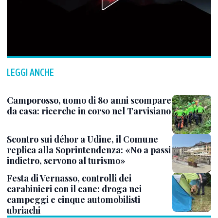
LEGGI ANCHE
Camporosso, uomo di 80 anni scompare
da casa: ricerche in corso nel Tarvisiano
Scontro sui déhor a Udine, il Comune
replica alla Soprintendenza: «No a passi
indietro, servono al turismo»
Festa di Vernasso, controlli dei
carabinieri con il cane: droga nei
campeggi e cinque automobilisti
ubriachi