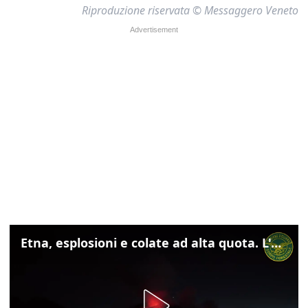
Riproduzione riservata © Messaggero Veneto
Etna, esplosioni e colate ad alta quota. L'aeroporto di Catania verso la normalità