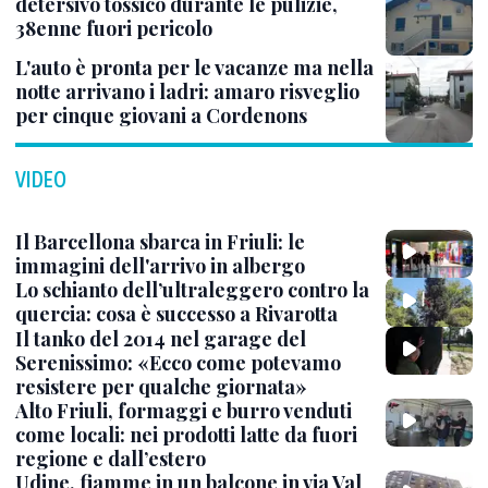
detersivo tossico durante le pulizie,
38enne fuori pericolo
L'auto è pronta per le vacanze ma nella
notte arrivano i ladri: amaro risveglio
per cinque giovani a Cordenons
VIDEO
Il Barcellona sbarca in Friuli: le
immagini dell'arrivo in albergo
Lo schianto dell’ultraleggero contro la
quercia: cosa è successo a Rivarotta
Il tanko del 2014 nel garage del
Serenissimo: «Ecco come potevamo
resistere per qualche giornata»
Alto Friuli, formaggi e burro venduti
come locali: nei prodotti latte da fuori
regione e dall’estero
Udine, fiamme in un balcone in via Val