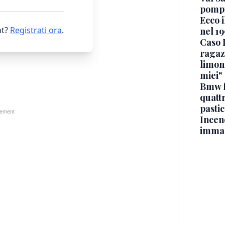
pompi
Ecco i
t?
Registrati ora
.
nel 19
Caso 
ragaz
limona
miei"
Bmw f
quatt
pasti
Incen
immag