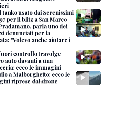
eri
l tanko usato dai Serenissimi
97 per il blitz a San Marco
Pradamano, parla uno dei
zi denunciati per la
ta: "Volevo anche aiutare i
uori controllo travolge
ro auto davanti a una
cceria: ecco le immagini
dio a Malborghetto: ecco le
ini riprese dal drone