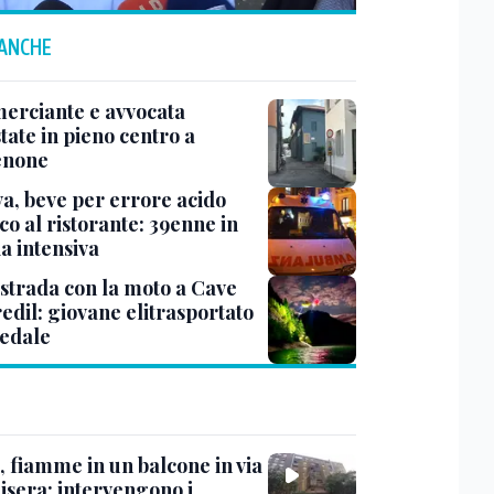
 ANCHE
rciante e avvocata
tate in pieno centro a
enone
a, beve per errore acido
co al ristorante: 39enne in
a intensiva
 strada con la moto a Cave
edil: giovane elitrasportato
pedale
, fiamme in un balcone in via
isera: intervengono i