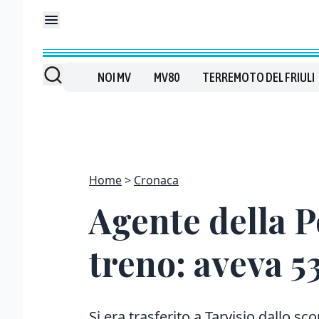
NOI MV
MV80
TERREMOTO DEL FRIULI
Home
Cronaca
Agente della P
treno: aveva 5
Si era trasferito a Tarvisio dallo 