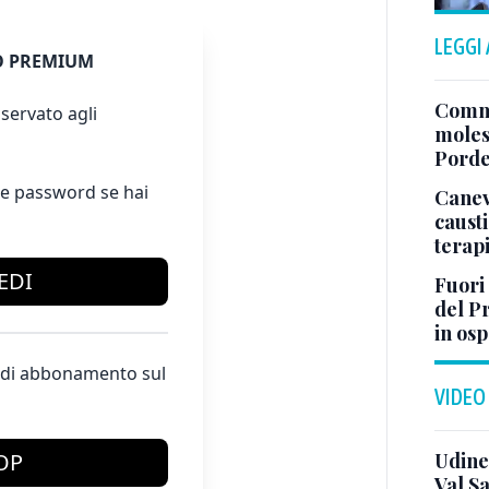
LEGGI
 PREMIUM
Comme
servato agli
moles
Pord
e password se hai
Canev
causti
terapi
EDI
Fuori
del Pr
in os
te di abbonamento sul
VIDEO
Udine
OP
Val Sa