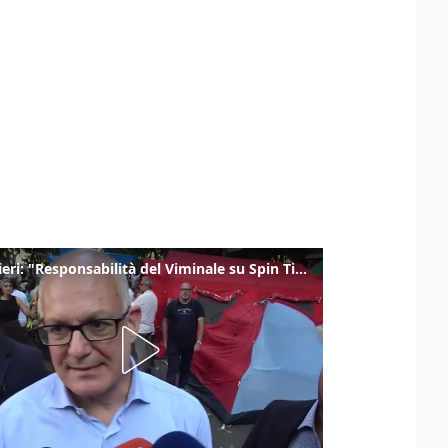
Gualtieri: "Responsabilità del Viminale su Spin Time? La posizione dei partiti è nota"