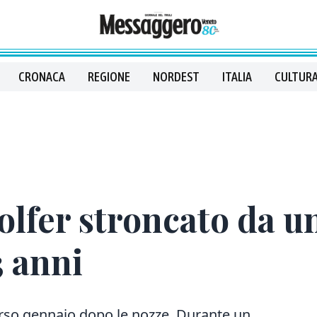
CRONACA
REGIONE
NORDEST
ITALIA
CULTURA
olfer stroncato da u
3 anni
scorso gennaio dopo le nozze. Durante un