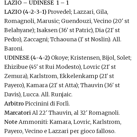
LAZIO – UDINESE 1 – 1
LAZIO (4-2-3-1)
Provedel; Lazzari, Gila,
Romagnoli, Marusic; Guendouzi, Vecino (20' st
Belahyane); Isaksen (36' st Patric), Dia (21' st
Pedro), Zaccagni; Tchaouna (1' st Noslin). All.
Baroni.
UDINESE (4-4-2)
Okoye; Kristensen, Bijol, Solet;
Ehizibue (45' st Rui Modesto), Lovric (21' st
Zemura), Karlstrom, Ekkelenkamp (21' st
Payero), Kamara (21' st Atta); Thauvin (36' st
Davis), Lucca. All. Runjaic.
Arbitro
Piccinini di Forlì.
Marcatori
Al 22' Thauvin, al 32' Romagnoli.
Note
Ammoniti: Kamara, Lovric, Karlstrom,
Payero, Vecino e Lazzari per gioco falloso.