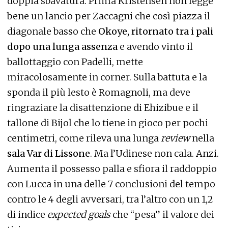
doppia sbavatura. Prima Kristensen non legge
bene un lancio per Zaccagni che così piazza il
diagonale basso che
Okoye, ritornato tra i pali
dopo una lunga assenza
e avendo vinto il
ballottaggio con Padelli, mette
miracolosamente in corner. Sulla battuta e la
sponda il più lesto è Romagnoli, ma deve
ringraziare la disattenzione di Ehizibue e il
tallone di Bijol che lo tiene in gioco per pochi
centimetri, come rileva una lunga
review
nella
sala Var di Lissone
. Ma l’Udinese non cala. Anzi.
Aumenta il possesso palla e sfiora il raddoppio
con Lucca in una delle 7 conclusioni del tempo
contro le 4 degli avversari, tra l’altro con un 1,2
di indice
expected goals
che “pesa” il valore dei