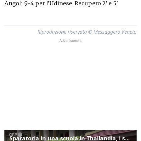
Angoli 9-4 per l’Udinese. Recupero 2’ e 5’.
Riproduzione riservata © Messaggero Veneto
Sparatoria in una scuola in Thailandia, i soccorsi sul posto