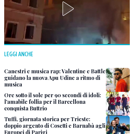
LEGGI ANCHE
Canestri e musica rap: Valentine e Battle
guidano la nuova Apu Udine a ritmo di
musica
Ore sotto il sole per 90 secondi di idoli:
l'amabile follia per il Barcellona
conquista Buttrio
Tuffi, giornata storica per Trieste:
doppio argento di Cosetti e Barnabà agli
Europei di Parigi