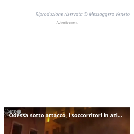
Riproduzione riservata © Messaggero Veneto
Odessa sotto attacco, i soccorritori in azione