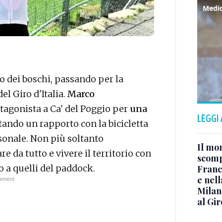
o dei boschi, passando per la
el Giro d'Italia.
Marco
tagonista a Ca' del Poggio per
una
LEGGI
tando un rapporto con la bicicletta
sonale. Non più soltanto
Il mo
da tutto e vivere il territorio con
scomp
 a quelli del paddock.
Franc
e nell
Milan 
al Gir