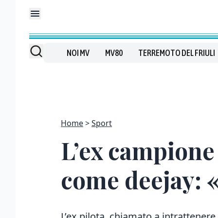
NOI MV
MV80
TERREMOTO DEL FRIULI
Home
Sport
L’ex campione
come deejay: «L
L’ex pilota, chiamato a intrattenere 