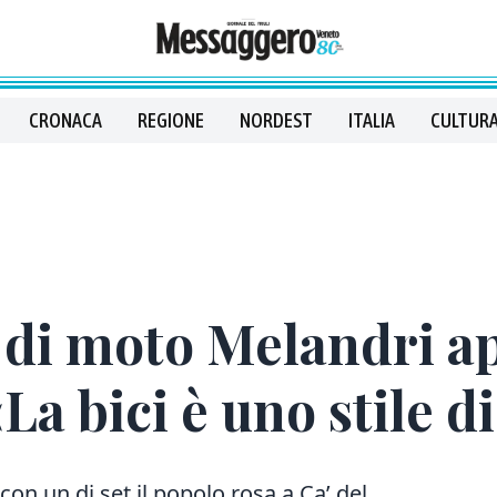
CRONACA
REGIONE
NORDEST
ITALIA
CULTURA
 di moto Melandri ap
a bici è uno stile di
con un dj set il popolo rosa a Ca’ del