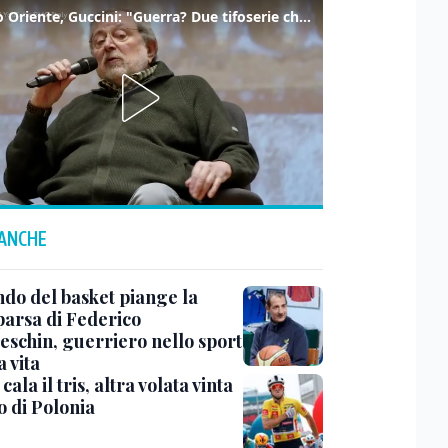
Medio Oriente, Guccini: "Guerra? Due tifoserie che si urlano contro e dimenticano vittime"
 ANCHE
ndo del basket piange la
arsa di Federico
eschin, guerriero nello sport
a vita
cala il tris, altra volata vinta
o di Polonia