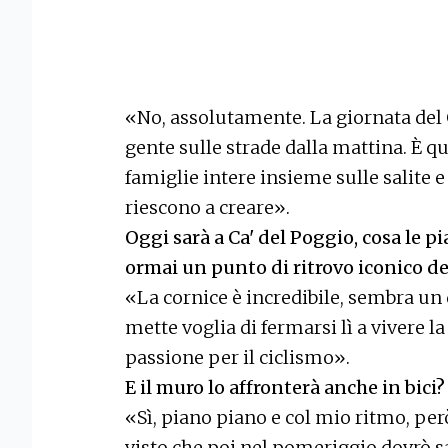
«No, assolutamente. La giornata del G
gente sulle strade dalla mattina. È qu
famiglie intere insieme sulle salite 
riescono a creare».
Oggi sarà a Ca' del Poggio, cosa le 
ormai un punto di ritrovo iconico de
«La cornice è incredibile, sembra un 
mette voglia di fermarsi lì a vivere l
passione per il ciclismo».
E il muro lo affronterà anche in bici?
«Sì, piano piano e col mio ritmo, per
visto che poi nel pomeriggio dovrò s