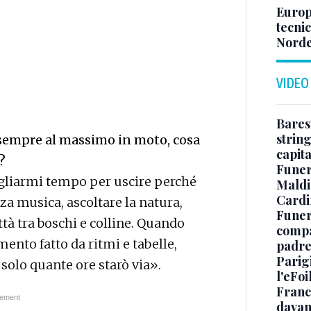
Europe
tecnic
Norde
VIDEO
Baresi
string
 sempre al massimo in moto, cosa
capit
?
Funer
itagliarmi tempo per uscire perché
Maldin
Cardi
za musica, ascoltare la natura,
Funera
ittà tra boschi e colline. Quando
compag
mento fatto da ritmi e tabelle,
padre,
Parigi
solo quante ore starò via».
l'eFoi
Franco
davan