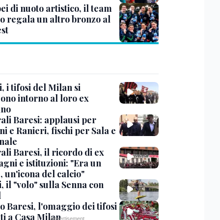
i di nuoto artistico, il team
o regala un altro bronzo al
st
, i tifosi del Milan si
ono intorno al loro ex
ano
ali Baresi: applausi per
i e Ranieri, fischi per Sala e
nale
li Baresi, il ricordo di ex
ni e istituzioni: "Era un
 un'icona del calcio"
, il "volo" sulla Senna con
l
 Baresi, l'omaggio dei tifosi
ti a Casa Milan