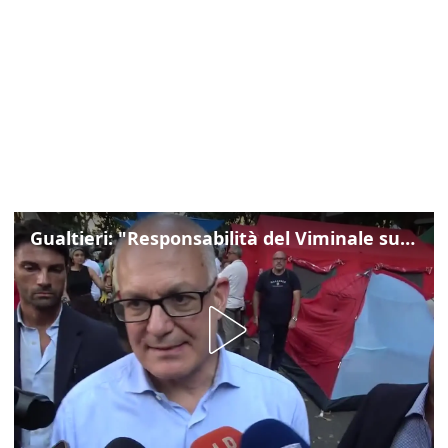
Gualtieri: "Responsabilità del Viminale su Spin Time? La posizione dei partiti è nota"