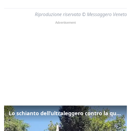
Riproduzione riservata © Messaggero Veneto
Lo schianto dell’ultraleggero contro la quercia: cosa è successo a Rivarotta