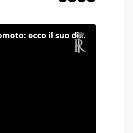
Il presidente Mattarella a Gemona per i 50 anni del terremoto: ecco il suo discorso integrale