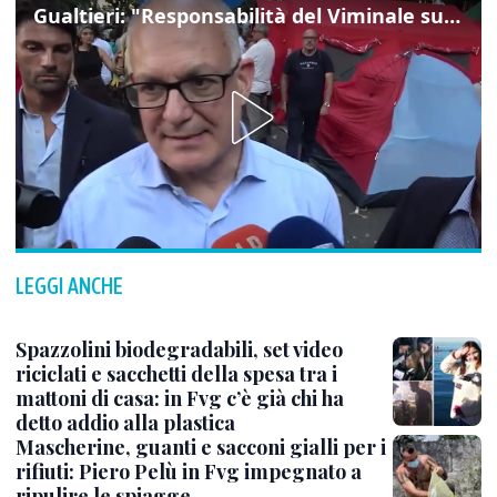
Gualtieri: "Responsabilità del Viminale su Spin Time? La posizione dei partiti è nota"
LEGGI ANCHE
Spazzolini biodegradabili, set video
riciclati e sacchetti della spesa tra i
mattoni di casa: in Fvg c’è già chi ha
detto addio alla plastica
Mascherine, guanti e sacconi gialli per i
rifiuti: Piero Pelù in Fvg impegnato a
ripulire le spiagge