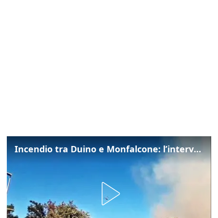
Incendio tra Duino e Monfalcone: l’intervento dei vigili del fuoco