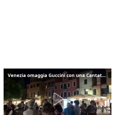
Venezia omaggia Guccini con una Cantata Anarchica in campo Santa Margherita