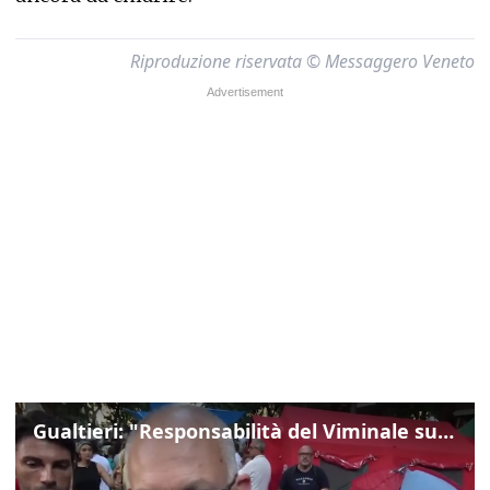
Riproduzione riservata © Messaggero Veneto
Gualtieri: "Responsabilità del Viminale su Spin Time? La posizione dei partiti è nota"