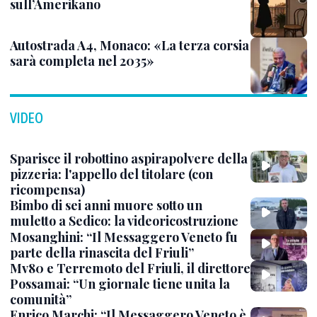
sull’Amerikano
Autostrada A4, Monaco: «La terza corsia
sarà completa nel 2035»
VIDEO
Sparisce il robottino aspirapolvere della
pizzeria: l'appello del titolare (con
ricompensa)
Bimbo di sei anni muore sotto un
muletto a Sedico: la videoricostruzione
Mosanghini: “Il Messaggero Veneto fu
parte della rinascita del Friuli”
Mv80 e Terremoto del Friuli, il direttore
Possamai: “Un giornale tiene unita la
comunità”
Enrico Marchi: “Il Messaggero Veneto è