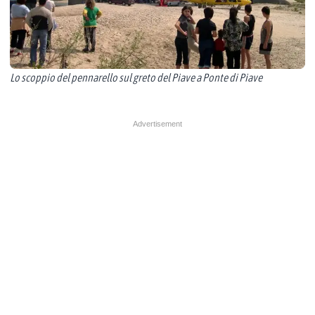
Lo scoppio del pennarello sul greto del Piave a Ponte di Piave