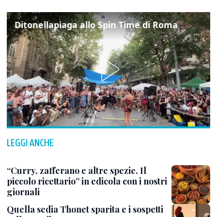
Ditonellapiaga allo Spin Time di Roma
LEGGI ANCHE
“Curry, zafferano e altre spezie. Il
piccolo ricettario” in edicola con i nostri
giornali
Quella sedia Thonet sparita e i sospetti