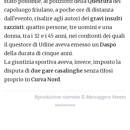
stato possibile, ai poliziotti della
Questura
del
capoluogo friulano, a poche ore di distanza
dall'evento, risalire agli autori dei
gravi insulti
razzisti
: quattro persone, tre uomini e una
donna, tra i 32 e i 45 anni, nei confronti dei quali
il questore di Udine aveva emesso un
Daspo
della durata di cinque anni.
La giustizia sportiva aveva, invece, imposto la
disputa di
due gare casalinghe
senza tifosi
proprio in
Curva Nord
.
Riproduzione riservata © Messaggero Veneto