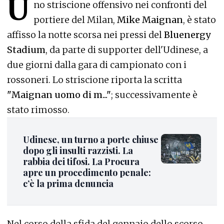
U
no striscione offensivo nei confronti del
portiere del Milan,
Mike Maignan
, è stato
affisso la notte scorsa nei pressi del
Bluenergy
Stadium
, da parte di supporter dell'Udinese, a
due giorni dalla gara di campionato con i
rossoneri. Lo striscione riporta la scritta
"Maignan uomo di m..."
; successivamente è
stato rimosso.
Udinese, un turno a porte chiuse
dopo gli insulti razzisti. La
rabbia dei tifosi. La Procura
apre un procedimento penale:
c’è la prima denuncia
Nel corso della sfida del gennaio dello scorso