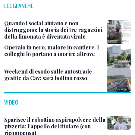
LEGGI ANCHE
Quando i social aiutano e non
distruggono: la storia dei tre ragazzini
della limonata è diventata virale
Operaio in nero, malore in cantiere. I
colleghi lo portano a morire altrove
Weekend di esodo sulle autostrade
gestite da Cav: sarà bollino rosso
VIDEO
Sparisce il robottino aspirapolvere della
pizzeria: l'appello del titolare (con
ricompensa)