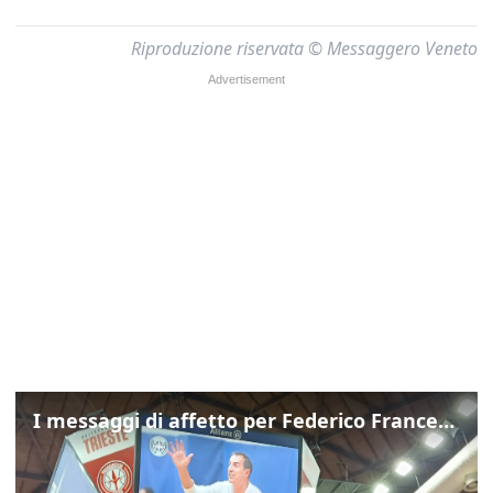
Riproduzione riservata © Messaggero Veneto
I messaggi di affetto per Federico Franceschin: così il mondo del basket gli è stato accanto fino all’ultimo