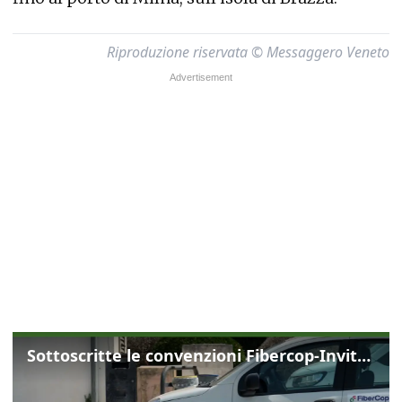
Riproduzione riservata © Messaggero Veneto
Sottoscritte le convenzioni Fibercop-Invitalia, fibra ottica per 477 mila civici