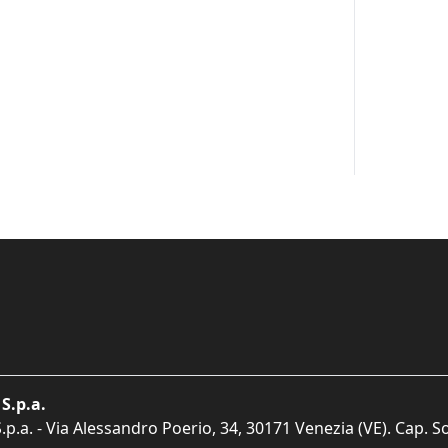
S.p.a.
p.a. - Via Alessandro Poerio, 34, 30171 Venezia (VE). Cap. So