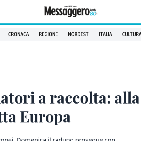
CRONACA
REGIONE
NORDEST
ITALIA
CULTURA
tori a raccolta: alla 
tta Europa
europei. Domenica il raduno prosegue con