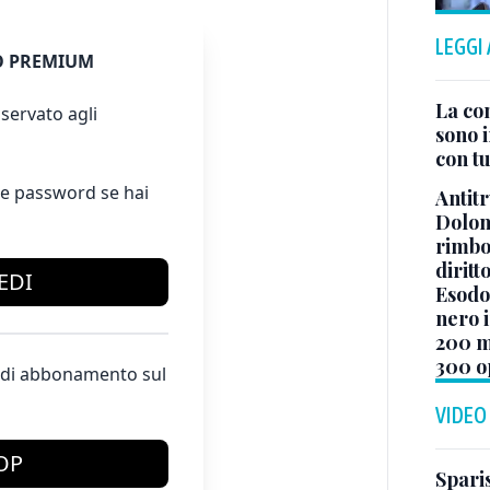
LEGGI
 PREMIUM
La co
servato agli
sono i
con tu
e password se hai
Antitr
Dolom
rimbor
diritt
EDI
Esodo 
nero i
200 mi
300 o
te di abbonamento sul
VIDEO
OP
Sparis