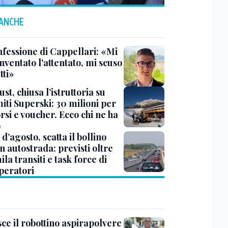
 ANCHE
nfessione di Cappellari: «Mi
nventato l'attentato, mi scuso
tti»
ust, chiusa l’istruttoria su
iti Superski: 30 milioni per
si e voucher. Ecco chi ne ha
o
d’agosto, scatta il bollino
n autostrada: previsti oltre
la transiti e task force di
peratori
ce il robottino aspirapolvere