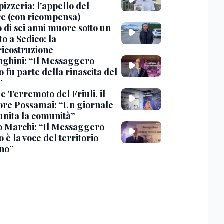
pizzeria: l'appello del
are (con ricompensa)
 di sei anni muore sotto un
o a Sedico: la
ricostruzione
ghini: “Il Messaggero
 fu parte della rinascita del
”
e Terremoto del Friuli, il
tore Possamai: “Un giornale
unita la comunità”
o Marchi: “Il Messaggero
 è la voce del territorio
ano”