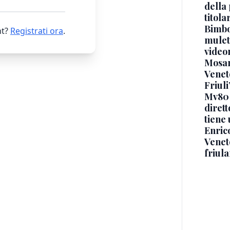
della 
titol
Bimbo
t?
Registrati ora
.
mulett
video
Mosan
Veneto
Friuli
Mv80 
diret
tiene 
Enric
Veneto
friul