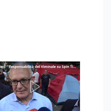
Gualtieri: "Responsabilità del Viminale su Spin Time? La posizione dei partiti è nota"