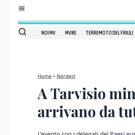
NOI MV
MV80
TERREMOTO DEL FRIULI
Home
Nordest
A Tarvisio mina
arrivano da tu
L’evento con i delegati dei Paesi 