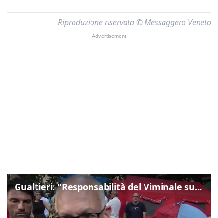
Riproduzione riservata © Messaggero Veneto
Gualtieri: "Responsabilità del Viminale su Spin Time? La posizione dei partiti è nota"