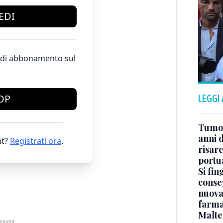
EDI
te di abbonamento sul
OP
LEGGI
Tumor
anni d
t?
Registrati ora
.
risarc
portu
Si fin
conse
nuova
farma
Malte