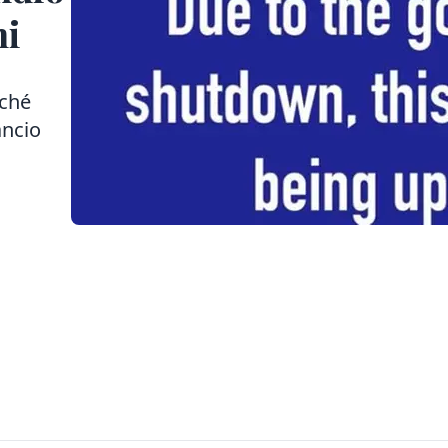
ni
nché
ancio