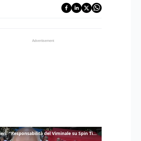
Gualtieri: "Responsabilità del Viminale su Spin Time? La posizione dei partiti è nota"