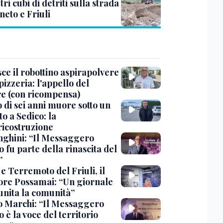
ri cubi di detriti sulla strada
neto e Friuli
ce il robottino aspirapolvere
pizzeria: l'appello del
are (con ricompensa)
 di sei anni muore sotto un
o a Sedico: la
ricostruzione
ghini: “Il Messaggero
 fu parte della rinascita del
”
e Terremoto del Friuli, il
tore Possamai: “Un giornale
unita la comunità”
o Marchi: “Il Messaggero
 è la voce del territorio