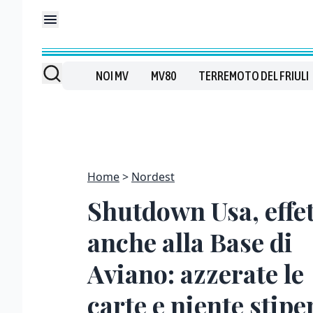
NOI MV
MV80
TERREMOTO DEL FRIULI
Home
Nordest
Shutdown Usa, effet
anche alla Base di
Aviano: azzerate le
carte e niente stip