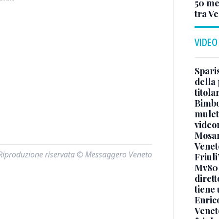
50 met
tra Ve
VIDEO
Sparis
della 
titol
Bimbo
mulett
video
Mosan
Veneto
Riproduzione riservata © Messaggero Veneto
Friuli
Mv80 
diret
tiene 
Enric
Veneto