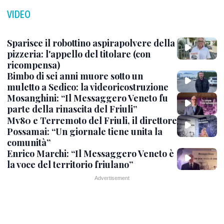
VIDEO
Sparisce il robottino aspirapolvere della
pizzeria: l'appello del titolare (con
ricompensa)
Bimbo di sei anni muore sotto un
muletto a Sedico: la videoricostruzione
Mosanghini: “Il Messaggero Veneto fu
parte della rinascita del Friuli”
Mv80 e Terremoto del Friuli, il direttore
Possamai: “Un giornale tiene unita la
comunità”
Enrico Marchi: “Il Messaggero Veneto è
la voce del territorio friulano”