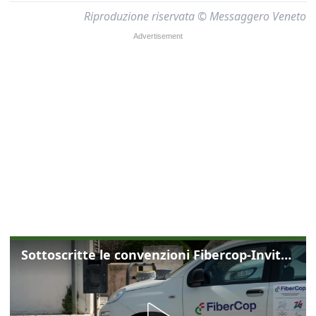
Riproduzione riservata © Messaggero Veneto
Sottoscritte le convenzioni Fibercop-Invitalia, fibra ottica per 477 mila civici