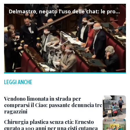
Delmastro, negato l'uso delle chat: le proteste di Avs e M5s
LEGGI ANCHE
Vendono limonata in strada per
comprarsi il Ciao: passante denuncia tre
ragazzini
Chirurgia plastica senza età: Ernesto
curato a 100 anni per una cisti cutanea