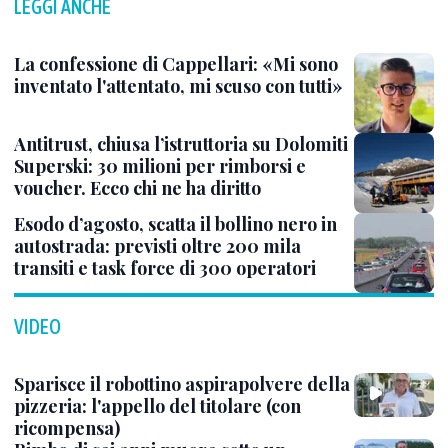
LEGGI ANCHE
La confessione di Cappellari: «Mi sono
inventato l'attentato, mi scuso con tutti»
Antitrust, chiusa l’istruttoria su Dolomiti
Superski: 30 milioni per rimborsi e
voucher. Ecco chi ne ha diritto
Esodo d’agosto, scatta il bollino nero in
autostrada: previsti oltre 200 mila
transiti e task force di 300 operatori
VIDEO
Sparisce il robottino aspirapolvere della
pizzeria: l'appello del titolare (con
ricompensa)