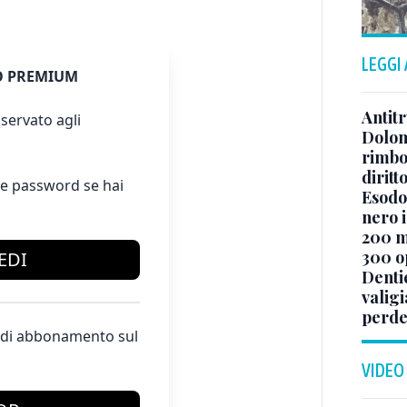
LEGGI
 PREMIUM
Antitr
servato agli
Dolom
rimbor
diritt
e password se hai
Esodo 
nero i
200 mi
300 o
EDI
Denti
valigi
perde
te di abbonamento sul
VIDEO