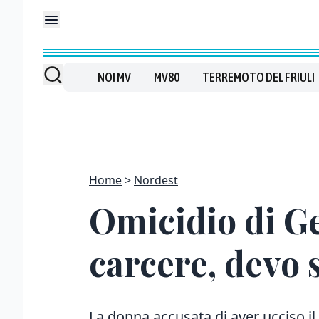
NOI MV
MV80
TERREMOTO DEL FRIULI
Home
Nordest
Omicidio di G
carcere, devo 
La donna accusata di aver ucciso il 