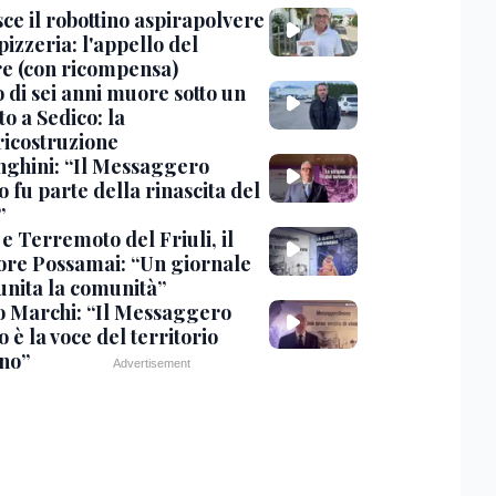
ce il robottino aspirapolvere
pizzeria: l'appello del
are (con ricompensa)
 di sei anni muore sotto un
o a Sedico: la
ricostruzione
ghini: “Il Messaggero
 fu parte della rinascita del
”
e Terremoto del Friuli, il
tore Possamai: “Un giornale
unita la comunità”
o Marchi: “Il Messaggero
 è la voce del territorio
ano”