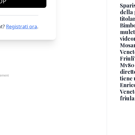
OP
Sparis
della 
titol
Bimbo
t?
Registrati ora
.
mulett
video
Mosan
Veneto
Friuli
Mv80 
diret
tiene 
Enric
Veneto
friul