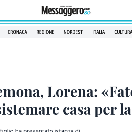
CRONACA
REGIONE
NORDEST
ITALIA
CULTURA
emona, Lorena: «Fat
sistemare casa per l
figlio ha presentato istanza di