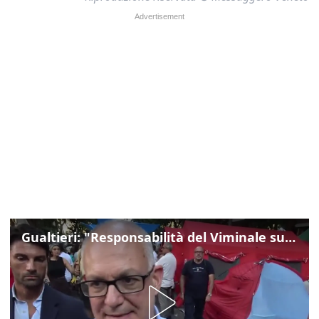
Gualtieri: "Responsabilità del Viminale su Spin Time? La posizione dei partiti è nota"