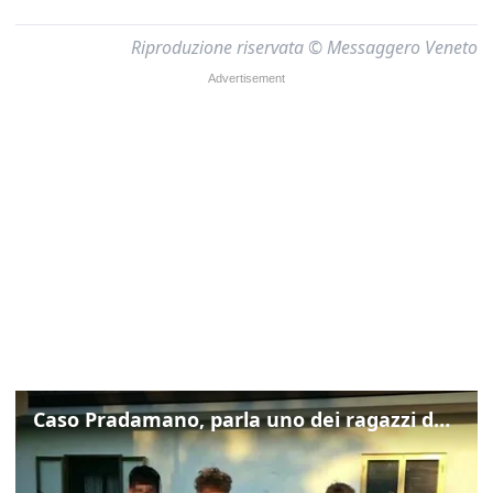
Riproduzione riservata © Messaggero Veneto
Caso Pradamano, parla uno dei ragazzi denunciati per la limonata: "Volevo anche aiutare i miei"